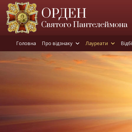
ОРДЕН
Святого Пантелеймона
Головна
Про відзнаку
Лауреати
Відб