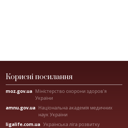
Корисні посилання
moz.gov.ua
Міністерство охорони здоров'я
України
amnu.gov.ua
Національна академія медичних
наук України
ligalife.com.ua
Українська ліга розвитку