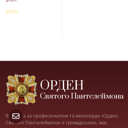
2010
2009
ОРДЕН
Святого Пантелеймона
Відзнака за професіоналізм та милосердя «Орден
Святого Пантелеймона» є громадською, має