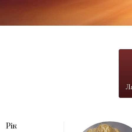
Л
Рік