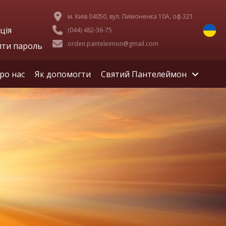
м. Київ 04050, вул. Пимоненка 10А, оф.321
ція
(044) 482-36-75
orden.panteleimon@gmail.com
ити пароль
ро нас
Як допомогти
Святий Пантелеймон