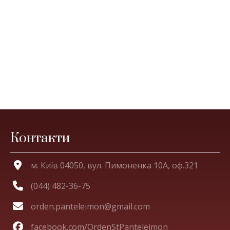
Контакти
м. Київ 04050, вул. Пимоненка 10А, оф.321
(044) 482-36-75
orden.panteleimon@gmail.com
facebook.com/OrdenStPanteleimon