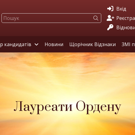
Вхід
Реєстра
Віднов
ір кандидатів
Новини
Щорічник Відзнаки
ЗМІ п
Лауреати Ордену