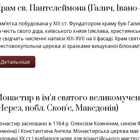
рам св. Пантелеймона (Галич, Івано-
ам’ятка побудована у ХІІІ ст. Фундатором храму був Га
а честь свого діда, київського князя Ізяслава, християнс
е свідчать численні написи ХІІІ-ХVІІ на її фасаді. Храм 
рестовокупольна церква зі зразками вишуканої білокам’яно
Детальніше
онастир в ім’я святого великомучен
Нерез, побл. Скоп'є, Македонія)
онастир засновано в 1164 р. Олексієм Комніним, сином 
омніна) і Константина Ангела. Монастирська церква має п
оловині ХХ ст.) відбилося нове для візантійського мис