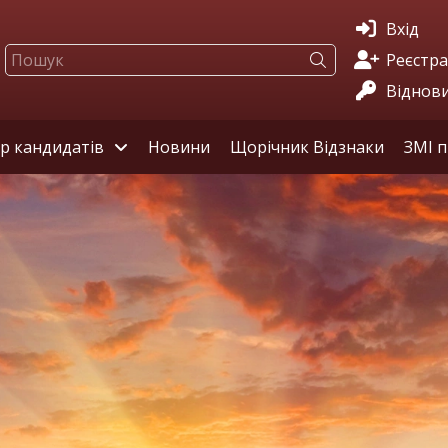
Вхід
Реєстра
Віднов
ір кандидатів
Новини
Щорічник Відзнаки
ЗМІ п