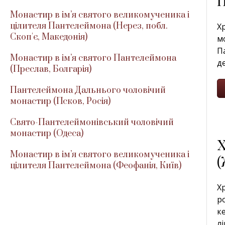
П
Монастир в ім’я святого великомученика і
цілителя Пантелеймона (Нерез, побл.
Х
Скоп'є, Македонія)
м
П
Монастир в ім’я святого Пантелеймона
де
(Преслав, Болгарія)
Пантелеймона Дальнього чоловічий
монастир (Псков, Росія)
Свято-Пантелеймонівський чоловічий
монастир (Одеса)
Х
Монастир в ім’я святого великомученика і
(
цілителя Пантелеймона (Феофанія, Київ)
Х
р
к
л