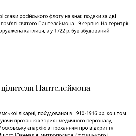
ї слави російського флоту на знак подяки за дві
ь пам’яті святого Пантелеймона - 9 серпня. На теритрії
оруджена каплиця, а у 1722 р. був збудований
і цілителя Пантелеймона
мської лікарні, побудованої в 1910-1916 рр. коштом
вуючи прохання хворих і медичного персоналу,
 Московську єпархію з проханням про відкриття
ійшого Ювеналія, митрополита Крутицького і