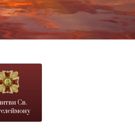
итви Св.
елеймону