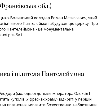
Франківська обл.)
лицько-Волинський володар Роман Мстиславич, який
ьке ім’я якого Пантелеймон, збудував цю церкву. Про
святого Пантелеймона - це монументальна
ї різьби і...
ика і цілителя Пантелеймона
Феодори (молодшої доньки імператора Олексія І
’ять куполів. У фресках храму (відкриті у першій
тецтва прагнення виразити Божественне, наблизивши