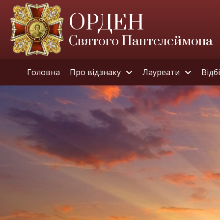
ОРДЕН
Святого Пантелеймона
Головна
Про відзнаку
Лауреати
Відб