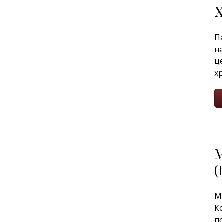
Х
П
н
ц
х
М
(
М
К
п