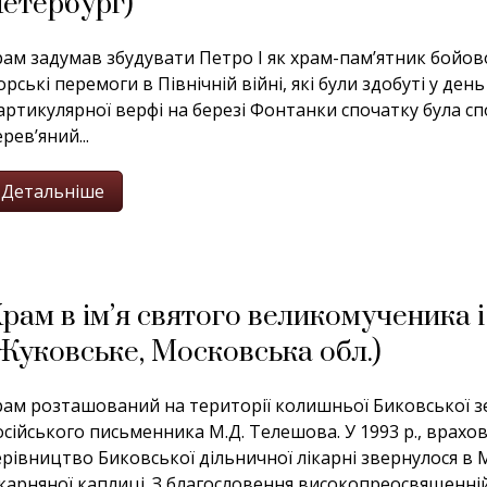
етербург)
рам задумав збудувати Петро І як храм-пам’ятник бойово
орські перемоги в Північній війні, які були здобуті у ден
артикулярної верфі на березі Фонтанки спочатку була сп
рев’яний...
Детальніше
рам в ім’я святого великомученика 
Жуковське, Московська обл.)
рам розташований на території колишньої Биковської зе
осійського письменника М.Д. Телешова. У 1993 р., врахо
ерівництво Биковської дільничної лікарні звернулося в
ікарняної каплиці. З благословення високопреосвященн