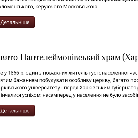
оломенського, керуючого Московською...
Детальніше
вято-Пантелеймонівський храм (Хар
е у 1866 р. один з поважних жителів густонаселенної час
вятим бажанням побудувати особливу церкву, багато пр
арківського університету і перед Харківським губернат
інчалися успіхом: насамперед у населення не було засобів 
Детальніше