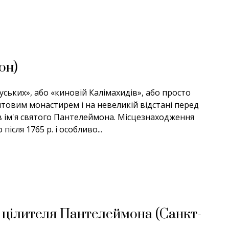
он)
ських», або «киновій Калімахидів», або просто
нтовим монастирем і на невеликій відстані перед
в ім'я святого Пантелеймона. Місцезнаходження
ісля 1765 р. і особливо...
і цілителя Пантелеймона (Санкт-