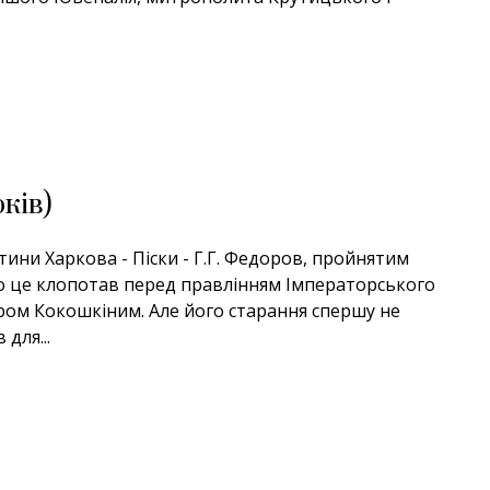
ків)
тини Харкова - Піски - Г.Г. Федоров, пройнятим
о це клопотав перед правлінням Імператорського
ором Кокошкіним. Але його старання спершу не
для...