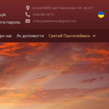
м. Київ 04050, вул. Пимоненка 10А, оф.321
ція
(044) 482-36-75
orden.panteleimon@gmail.com
ити пароль
ро нас
Як допомогти
Святий Пантелеймон