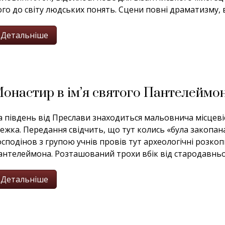
ого до світу людських понять. Сцени повні драматизму, в
Детальніше
онастир в ім’я святого Пантелеймон
а південь від Преслави знаходиться мальовнича місцеві
тежка. Передання свідчить, що тут колись «була закопан
осподінов з групою учнів провів тут археологічні розкоп
антелеймона. Розташований трохи вбік від стародавньої.
Детальніше