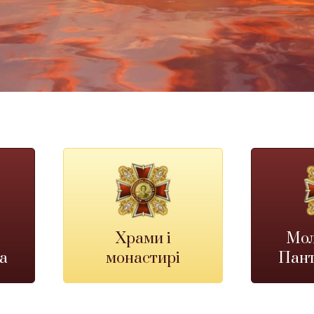
Храми і
Мол
а
монастирі
Пант