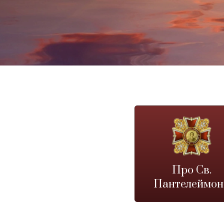
Про Св.
Пантелеймон