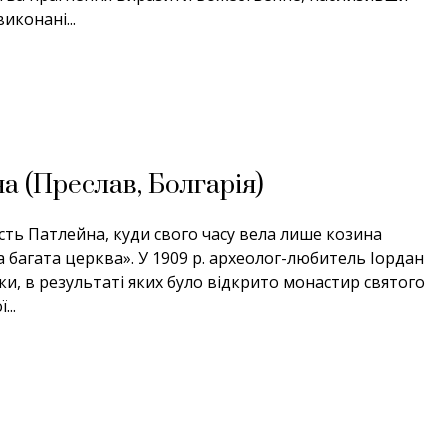
иконані...
а (Преслав, Болгарія)
сть Патлейна, куди свого часу вела лише козина
а багата церква». У 1909 р. археолог-любитель Іордан
ки, в результаті яких було відкрито монастир святого
..