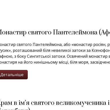
онастир святого Пантелеймона (Аф
онастир святого Пантелеймона, або «монастир росіян, ру
Русик», розташований біля невеликої затоки за Ксенофо
афною, з боку Сингитської затоки. Освячений монастир 
настиря на його нинішньому місці, біля моря, засвідчено п
Детальніше
рам в ім’я святого великомученика 