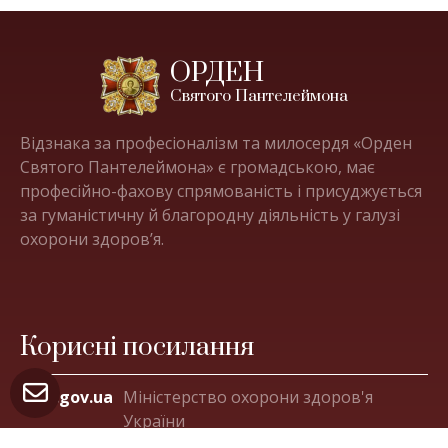
ОРДЕН
Святого Пантелеймона
Відзнака за професіоналізм та милосердя «Орден
Святого Пантелеймона» є громадською, має
професійно-фахову спрямованість і присуджується
за гуманістичну й благородну діяльність у галузі
охорони здоров’я.
Корисні посилання
moz.gov.ua
Міністерство охорони здоров'я
України