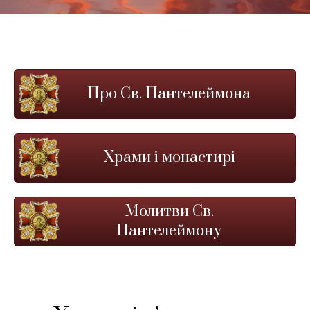
Про Св. Пантелеймона
Храми і монастирі
Молитви Св.
Пантелеймону