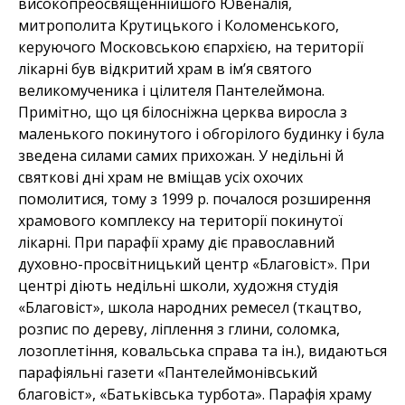
високопреосвященнійшого Ювеналія,
митрополита Крутицького і Коломенського,
керуючого Московською єпархією, на території
лікарні був відкритий храм в ім’я святого
великомученика і цілителя Пантелеймона.
Примітно, що ця білосніжна церква виросла з
маленького покинутого і обгорілого будинку і була
зведена силами самих прихожан. У недільні й
святкові дні храм не вміщав усіх охочих
помолитися, тому з 1999 р. почалося розширення
храмового комплексу на території покинутої
лікарні. При парафії храму діє православний
духовно-просвітницький центр «Благовіст». При
центрі діють недільні школи, художня студія
«Благовіст», школа народних ремесел (ткацтво,
розпис по дереву, ліплення з глини, соломка,
лозоплетіння, ковальська справа та ін.), видаються
парафіяльні газети «Пантелеймонівський
благовіст», «Батьківська турбота». Парафія храму