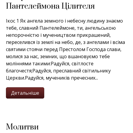
Пантелеймона Цілителя
Ікос 1 Як ангела земного і небесну людину знаємо
тебе, славний Пантелеймоне, ти, ангельською
непорочністю і мучеництвом прикрашений,
переселився із землі на небо, де, з ангелами і всіма
святими стоячи перед Престолом Господа слави,
молися за нас, земних, що вшановуємо тебе
моліннями такими:Радуйся, світлосте
благочестя;Радуйся, преславний світильнику
Церкви.Радуйся, мучеників пречесних...
Детальніше
Молитви