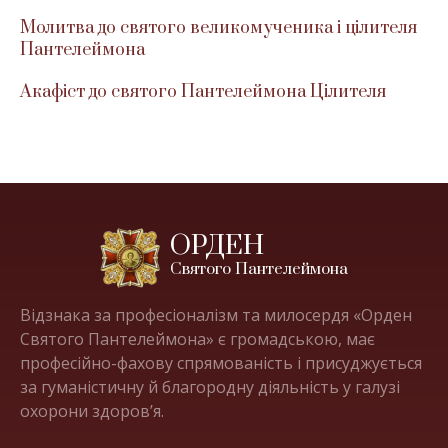
Молитва до святого великомученика і цілителя
Пантелеймона
Акафіст до святого Пантелеймона Цілителя
ОРДЕН
Святого Пантелеймона
Відзнака за професіоналізм та милосердя «Орден
Святого Пантелеймона» є громадською, має
професійно-фахову спрямованість і присуджується
за гуманістичну й благородну діяльність у галузі
охорони здоров’я.