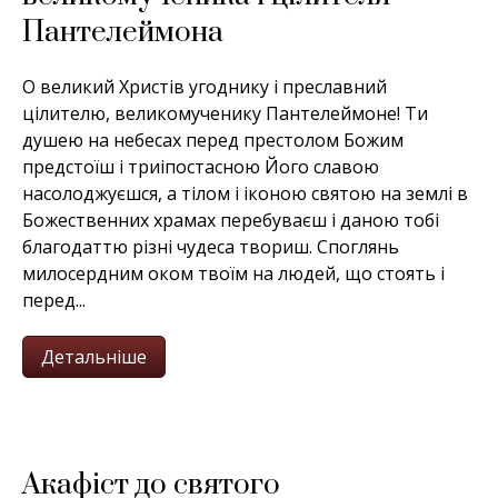
Пантелеймона
О великий Христів угоднику і преславний
цілителю, великомученику Пантелеймоне! Ти
душею на небесах перед престолом Божим
предстоїш і триіпостасною Його славою
насолоджуєшся, а тілом і іконою святою на землі в
Божественних храмах перебуваєш і даною тобі
благодаттю різні чудеса твориш. Споглянь
милосердним оком твоїм на людей, що стоять і
перед...
Детальніше
Акафіст до святого