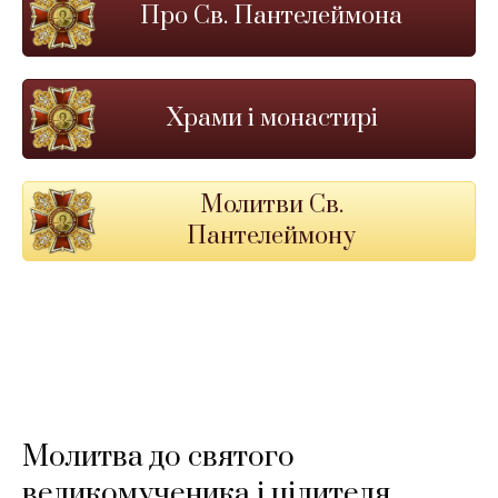
Про Св. Пантелеймона
Храми і монастирі
Молитви Св.
Пантелеймону
Молитва до святого
великомученика і цілителя