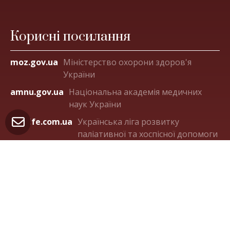
Корисні посилання
moz.gov.ua
Міністерство охорони здоров'я
України
amnu.gov.ua
Національна академія медичних
наук України
ligalife.com.ua
Українська ліга розвитку
паліативної та хоспісної допомоги
Контакти
м. Київ 04050, вул. Пимоненка 10А, оф.321