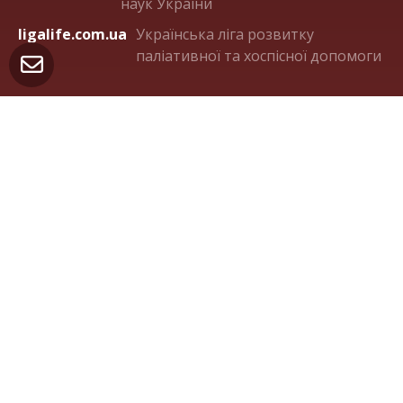
наук України
ligalife.com.ua
Українська ліга розвитку
паліативної та хоспісної допомоги
Контакти
м. Київ 04050, вул. Пимоненка 10А, оф.321
(044) 482-36-75
orden.panteleimon@gmail.com
facebook.com/OrdenStPanteleimon
Поширення на умовах CC BY 4.0 DEE якщо не