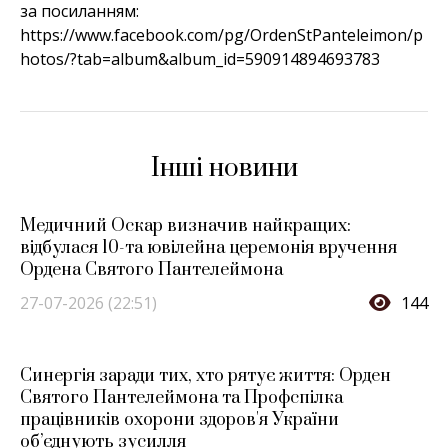
за посиланням:
https://www.facebook.com/pg/OrdenStPanteleimon/p
hotos/?tab=album&album_id=590914894693783
Інші новини
Медичний Оскар визначив найкращих:
відбулася 10-та ювілейна церемонія вручення
Ордена Святого Пантелеймона
27-07-2026 (22:51)
144
Синергія заради тих, хто рятує життя: Орден
Святого Пантелеймона та Профспілка
працівників охорони здоров'я України
об’єднують зусилля