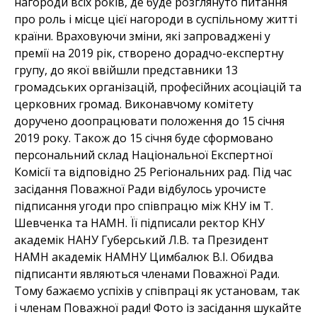
нагороди всіх років, де буде розглянуто питання
про роль і місце цієї нагороди в суспільному житті
країни. Враховуючи зміни, які запроваджені у
премії на 2019 рік, створено дорадчо-експертну
групу, до якої ввійшли представники 13
громадських організацій, професійних асоціацій та
церковних громад. Виконавчому комітету
доручено доопрацювати положення до 15 січня
2019 року. Також до 15 січня буде сформовано
персональний склад Національної Експертної
Комісії та відповідно 25 Регіональних рад. Під час
засідання Поважної Ради відбулось урочисте
підписання угоди про співпрацю між КНУ ім Т.
Шевченка та НАМН. Її підписали ректор КНУ
академік НАНУ Губерський Л.В. та Президент
НАМН академік НАМНУ Цимбалюк В.І. Обидва
підписанти являються членами Поважної Ради.
Тому бажаємо успіхів у співпраці як установам, так
і членам Поважної ради! Фото із засідання шукайте