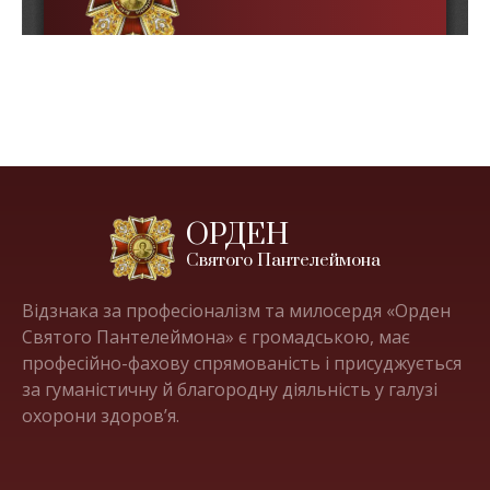
ОРДЕН
Святого Пантелеймона
Відзнака за професіоналізм та милосердя «Орден
Святого Пантелеймона» є громадською, має
професійно-фахову спрямованість і присуджується
за гуманістичну й благородну діяльність у галузі
охорони здоров’я.