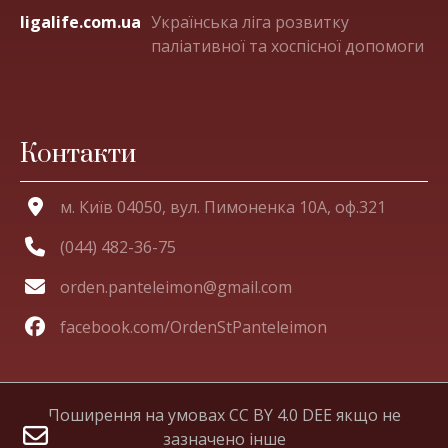
ligalife.com.ua
Українська ліга розвитку
паліативної та хоспісної допомоги
Контакти
м. Київ 04050, вул. Пимоненка 10А, оф.321
(044) 482-36-75
orden.panteleimon@gmail.com
facebook.com/OrdenStPanteleimon
Поширення на умовах CC BY 4.0 DEE якщо не
зазначено інше