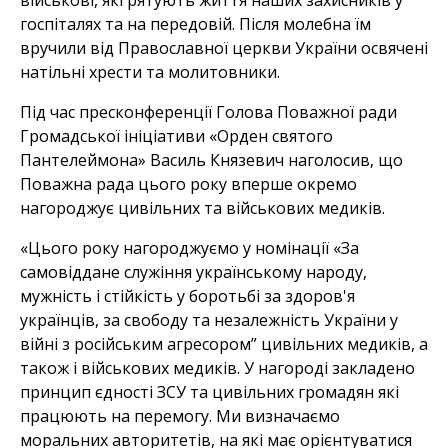
військові, які рятують життя наших захисників у
госпіталях та на передовій. Після молебна їм
вручили від Православної церкви України освячені
натільні хрести та молитовники.
Під час пресконференції Голова Поважної ради
Громадської ініціативи «Орден святого
Пантелеймона» Василь Князевич наголосив, що
Поважна рада цього року вперше окремо
нагороджує цивільних та військових медиків.
«Цього року нагороджуємо у номінації «За
самовіддане служіння українському народу,
мужність і стійкість у боротьбі за здоров'я
українців, за свободу та незалежність України у
війні з російським агресором” цивільних медиків, а
також і військових медиків. У нагороді закладено
принцип єдності ЗСУ та цивільних громадян які
працюють на перемогу. Ми визначаємо
моральних авторитетів, на які має орієнтуватися