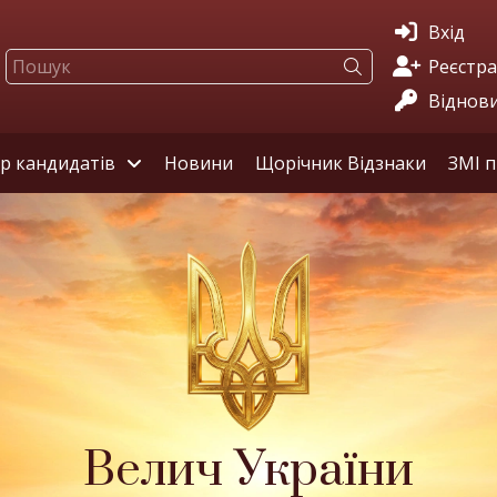
Вхід
Реєстра
Віднов
ір кандидатів
Новини
Щорічник Відзнаки
ЗМІ п
Велич України