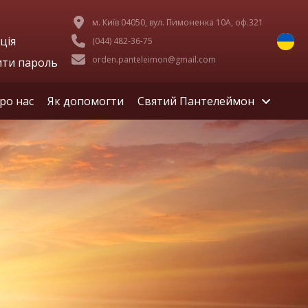
м. Київ 04050, вул. Пимоненка 10А, оф.321
ція
(044) 482-36-75
orden.panteleimon@gmail.com
ити пароль
ро нас
Як допомогти
Святий Пантелеймон