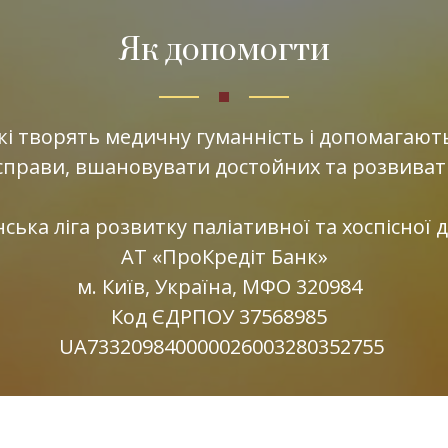
Як допомогти
кі творять медичну гуманність і допомагают
справи, вшановувати достойних та розвиват
нська ліга розвитку паліативної та хоспісної
АТ «ПроКредіт Банк»
м. Київ, Україна, МФО 320984
Код ЄДРПОУ 37568985
UA733209840000026003280352755