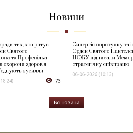
Новини
аради тих, хто рятує
Синергія порятунку та і
ден Святого
Орден Святого Пантеле
она та Профспілка
НСЖУ підписали Мемор
в охорони здоров'я
стратегічну співпрацю
’єднують зусилля
06-06-2026 (10:13)
18:24)
73
Всі новини