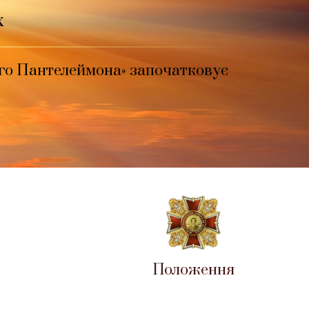
х
того Пантелеймона» започатковує
Положення