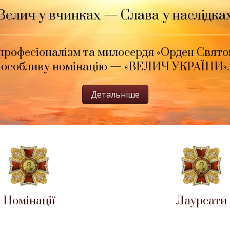
Велич у вчинках — Слава у наслідка
за професіоналізм та милосердя «Орден Свя
особливу номінацію — «ВЕЛИЧ УКРАЇНИ».
Детальніше
Номінації
Лауреати