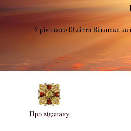
У рік свого 10-ліття Відзнака 
Про відзнаку