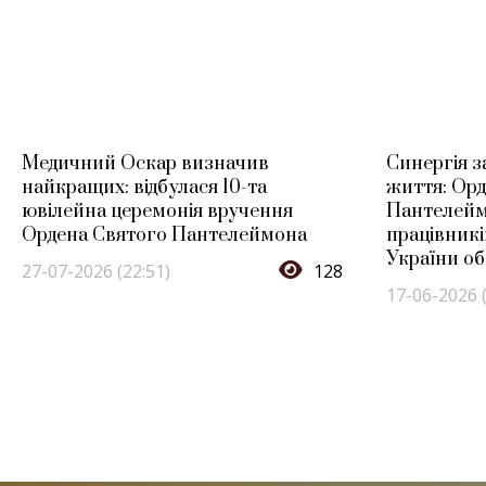
Медичний Оскар визначив
Синергія з
найкращих: відбулася 10-та
життя: Ор
ювілейна церемонія вручення
Пантелейм
Ордена Святого Пантелеймона
працівникі
України об
27-07-2026 (22:51)
128
17-06-2026 (