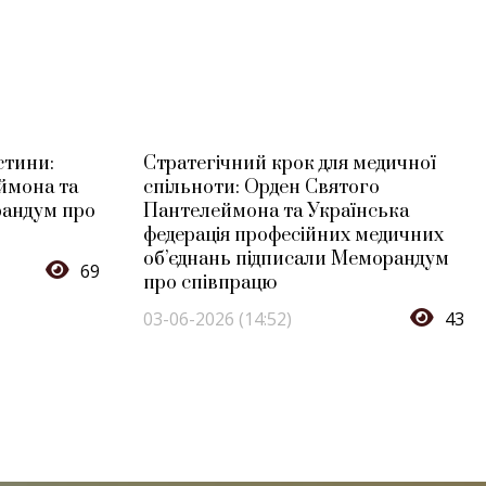
стини:
Стратегічний крок для медичної
ймона та
спільноти: Орден Святого
андум про
Пантелеймона та Українська
федерація професійних медичних
об’єднань підписали Меморандум
69
про співпрацю
03-06-2026 (14:52)
43