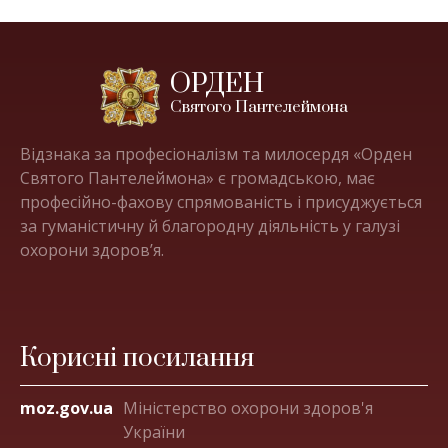
ОРДЕН
Святого Пантелеймона
Відзнака за професіоналізм та милосердя «Орден
Святого Пантелеймона» є громадською, має
професійно-фахову спрямованість і присуджується
за гуманістичну й благородну діяльність у галузі
охорони здоров’я.
Корисні посилання
moz.gov.ua
Міністерство охорони здоров'я
України