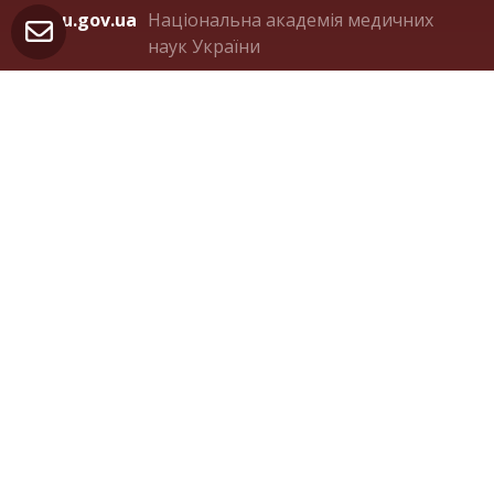
amnu.gov.ua
Національна академія медичних
наук України
ligalife.com.ua
Українська ліга розвитку
паліативної та хоспісної допомоги
Контакти
м. Київ 04050, вул. Пимоненка 10А, оф.321
(044) 482-36-75
orden.panteleimon@gmail.com
facebook.com/OrdenStPanteleimon