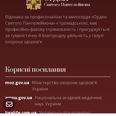
Святого Пантелеймона
Відзнака за професіоналізм та милосердя «Орден
Святого Пантелеймона» є громадською, має
професійно-фахову спрямованість і присуджується
за гуманістичну й благородну діяльність у галузі
охорони здоров’я.
Корисні посилання
moz.gov.ua
Міністерство охорони здоров'я
України
amnu.gov.ua
Національна академія медичних
наук України
ligalife.com.ua
Українська ліга розвитку