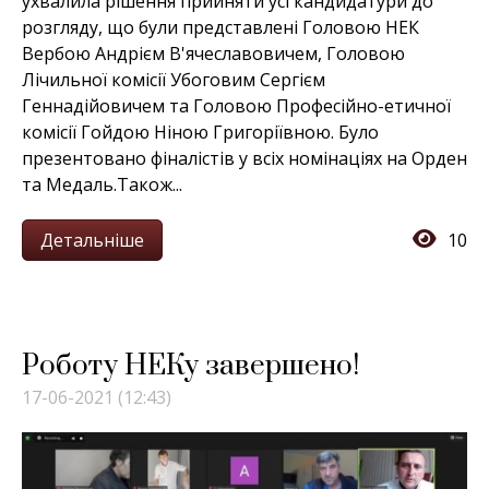
ухвалила рішення прийняти усі кандидатури до
розгляду, що були представлені Головою НЕК
Вербою Андрієм В'ячеславовичем, Головою
Лічильної комісії Убоговим Сергієм
Геннадійовичем та Головою Професійно-етичної
комісії Гойдою Ніною Григоріївною. Було
презентовано фіналістів у всіх номінаціях на Орден
та Медаль.Також...
Детальніше
10
Роботу НЕКу завершено!
17-06-2021 (12:43)