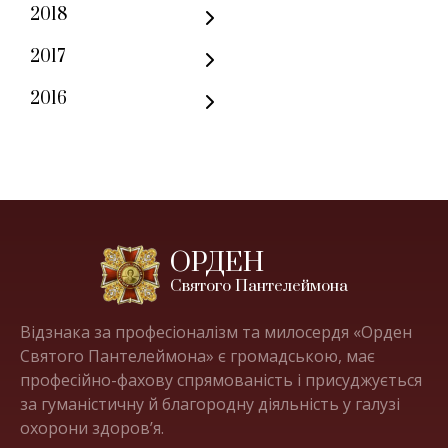
2018
2017
2016
ОРДЕН
Святого Пантелеймона
Відзнака за професіоналізм та милосердя «Орден
Святого Пантелеймона» є громадською, має
професійно-фахову спрямованість і присуджується
за гуманістичну й благородну діяльність у галузі
охорони здоров’я.