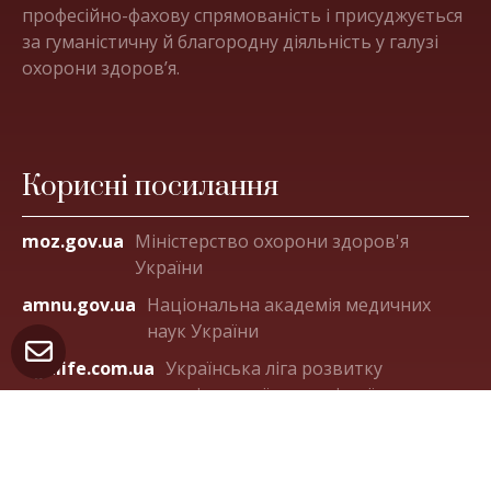
професійно-фахову спрямованість і присуджується
за гуманістичну й благородну діяльність у галузі
охорони здоров’я.
Корисні посилання
moz.gov.ua
Міністерство охорони здоров'я
України
amnu.gov.ua
Національна академія медичних
наук України
ligalife.com.ua
Українська ліга розвитку
паліативної та хоспісної допомоги