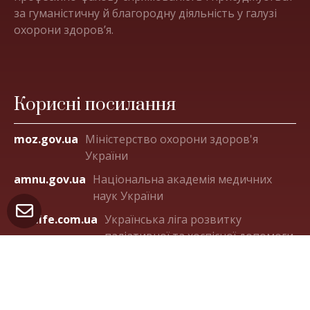
за гуманістичну й благородну діяльність у галузі
охорони здоров’я.
Корисні посилання
moz.gov.ua
Міністерство охорони здоров'я
України
amnu.gov.ua
Національна академія медичних
наук України
ligalife.com.ua
Українська ліга розвитку
паліативної та хоспісної допомоги