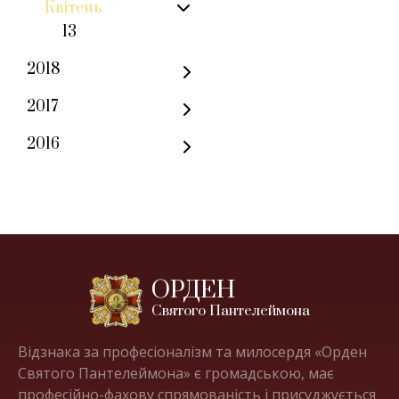
Квітень
13
2018
2017
2016
ОРДЕН
Святого Пантелеймона
Відзнака за професіоналізм та милосердя «Орден
Святого Пантелеймона» є громадською, має
професійно-фахову спрямованість і присуджується