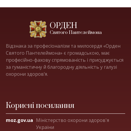
ОРДЕН
Святого Пантелеймона
Відзнака за професіоналізм та милосердя «Орден
Святого Пантелеймона» є громадською, має
професійно-фахову спрямованість і присуджується
за гуманістичну й благородну діяльність у галузі
охорони здоров’я.
Корисні посилання
moz.gov.ua
Міністерство охорони здоров'я
України