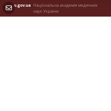
amnu.gov.ua
Національна академія медичних
наук України
ligalife.com.ua
Українська ліга розвитку
паліативної та хоспісної допомоги
Контакти
м. Київ 04050, вул. Пимоненка 10А, оф.321
(044) 482-36-75
orden.panteleimon@gmail.com
facebook.com/OrdenStPanteleimon