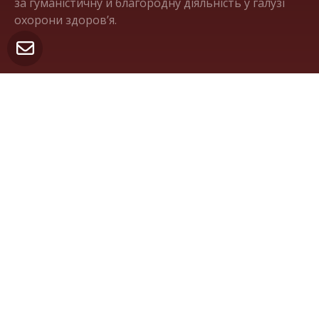
за гуманістичну й благородну діяльність у галузі
охорони здоров’я.
Корисні посилання
moz.gov.ua
Міністерство охорони здоров'я
України
amnu.gov.ua
Національна академія медичних
наук України
ligalife.com.ua
Українська ліга розвитку
паліативної та хоспісної допомоги
Контакти