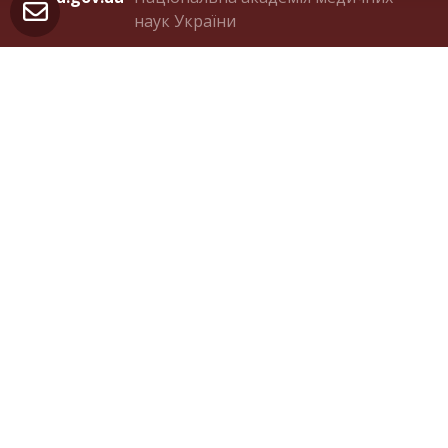
наук України
ligalife.com.ua
Українська ліга розвитку
паліативної та хоспісної допомоги
Контакти
м. Київ 04050, вул. Пимоненка 10А, оф.321
(044) 482-36-75
orden.panteleimon@gmail.com
facebook.com/OrdenStPanteleimon