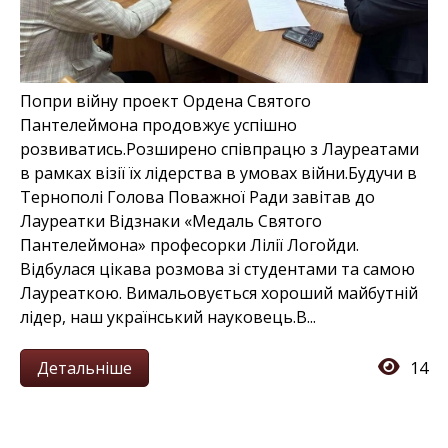
Попри війну проект Ордена Святого
Пантелеймона продовжує успішно
розвиватись.Розширено співпрацю з Лауреатами
в рамках візії їх лідерства в умовах війни.Будучи в
Тернополі Голова Поважної Ради завітав до
Лауреатки Відзнаки «Медаль Святого
Пантелеймона» професорки Лілії Логойди.
Відбулася цікава розмова зі студентами та самою
Лауреаткою. Вимальовується хороший майбутній
лідер, наш український науковець.В...
Детальніше
14