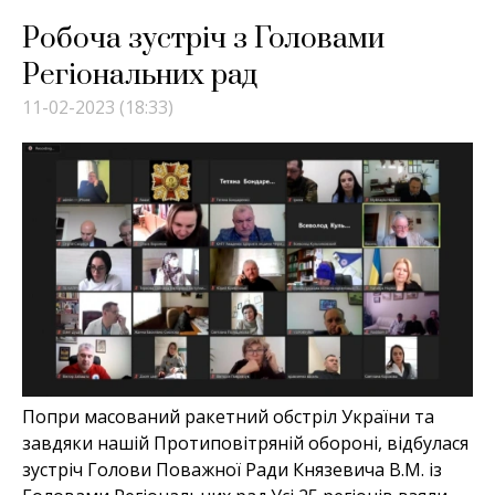
Робоча зустріч з Головами
Регіональних рад
11-02-2023 (18:33)
Попри масований ракетний обстріл України та
завдяки нашій Протиповітряній обороні, відбулася
зустріч Голови Поважної Ради Князевича В.М. із