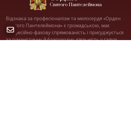
Святого Пантелеймона
Відзнака за професіоналізм та милосердя «Орден
Святого Пантелеймона» є громадською, має
професійно-фахову спрямованість і присуджується
за гуманістичну й благородну діяльність у галузі
охорони здоров’я.
Корисні посилання
moz.gov.ua
Міністерство охорони здоров'я
України
amnu.gov.ua
Національна академія медичних
наук України
ligalife.com.ua
Українська ліга розвитку