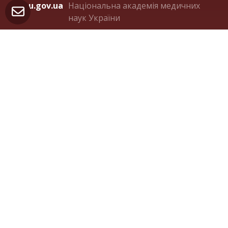
amnu.gov.ua
Національна академія медичних
наук України
ligalife.com.ua
Українська ліга розвитку
паліативної та хоспісної допомоги
Контакти
м. Київ 04050, вул. Пимоненка 10А, оф.321
(044) 482-36-75
orden.panteleimon@gmail.com
facebook.com/OrdenStPanteleimon