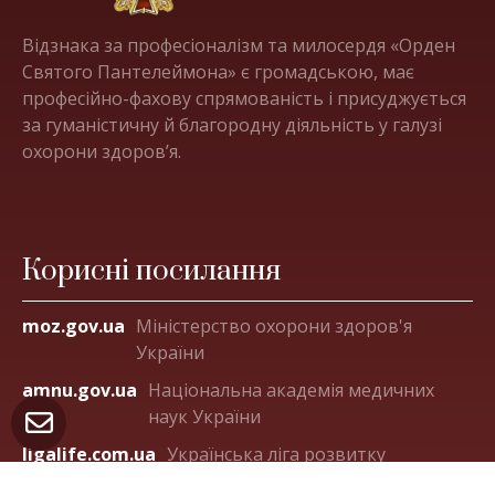
Відзнака за професіоналізм та милосердя «Орден
Святого Пантелеймона» є громадською, має
професійно-фахову спрямованість і присуджується
за гуманістичну й благородну діяльність у галузі
охорони здоров’я.
Корисні посилання
moz.gov.ua
Міністерство охорони здоров'я
України
amnu.gov.ua
Національна академія медичних
наук України
ligalife.com.ua
Українська ліга розвитку
паліативної та хоспісної допомоги