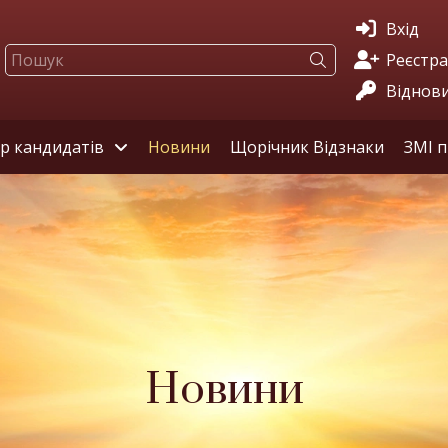
Вхід
Реєстра
Віднов
ір кандидатів
Новини
Щорічник Відзнаки
ЗМІ п
Новини