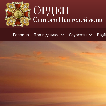
ОРДЕН
Святого Пантелеймона
Головна
Про відзнаку
Лауреати
Відб