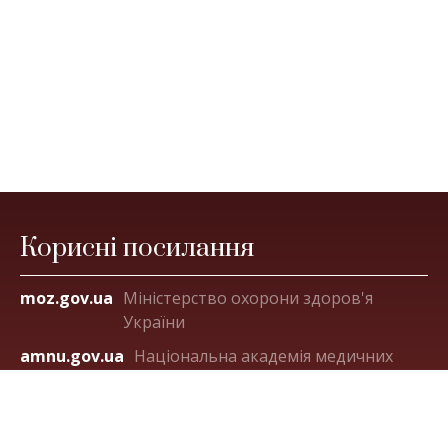
Корисні посилання
moz.gov.ua
Міністерство охорони здоров'я
України
amnu.gov.ua
Національна академія медичних
наук України
ligalife.com.ua
Українська ліга розвитку
паліативної та хоспісної допомоги