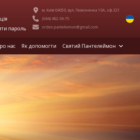
м. Київ 04050, вул. Пимоненка 10А, оф.321
ція
(044) 482-36-75
orden.panteleimon@gmail.com
ити пароль
ро нас
Як допомогти
Святий Пантелеймон