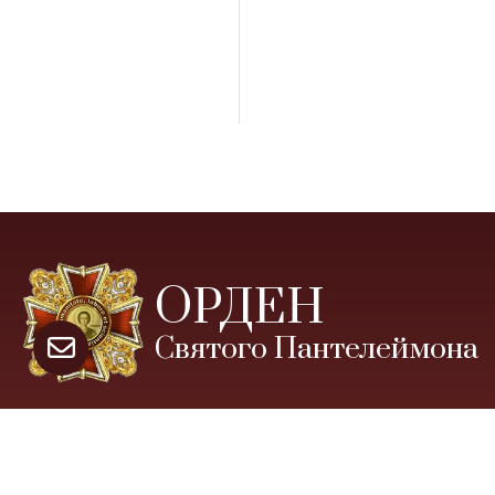
ОРДЕН
Святого Пантелеймона
Відзнака за професіоналізм та милосердя «Орден
Святого Пантелеймона» є громадською, має
професійно-фахову спрямованість і присуджується