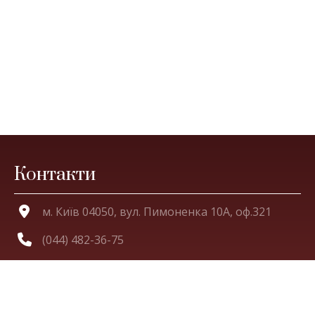
Контакти
м. Київ 04050, вул. Пимоненка 10А, оф.321
(044) 482-36-75
orden.panteleimon@gmail.com
facebook.com/OrdenStPanteleimon