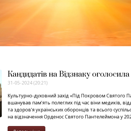
Кандидатів на Відзнаку оголосила
31-05-2024 (20:21)
Культурно-духовний захід «Під Покровом Святого П
вшанував пам'ять полеглих під час віни медиків, від
та здоров'я українських оборонців та всього суспіль
на відзначення Орденос Святого Пантелеймона у 2023