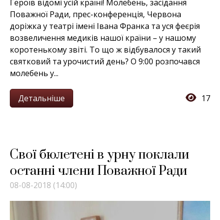
Героїв відомі усій країні! Молебень, засідання
Поважної Ради, прес-конференція, Червона
доріжка у театрі імені Івана Франка та уся феєрія
возвеличення медиків нашої країни – у нашому
коротенькому звіті. То що ж відбувалося у такий
святковий та урочистий день? О 9:00 розпочався
молебень у...
Детальніше
17
Свої бюлетені в урну поклали
останні члени Поважної Ради
08-08-2018 (14:00)