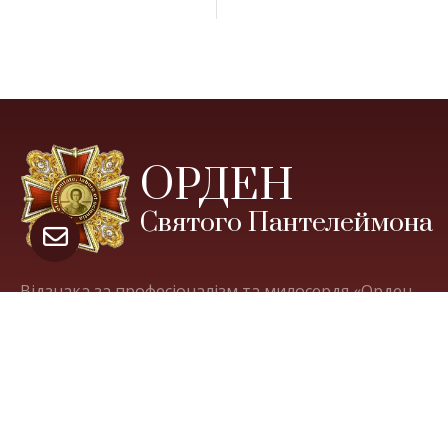
ОРДЕН
Святого Пантелеймона
Відзнака за професіоналізм та милосердя «Орден
Святого Пантелеймона» є громадською, має
професійно-фахову спрямованість і присуджується
за гуманістичну й благородну діяльність у галузі
охорони здоров’я.