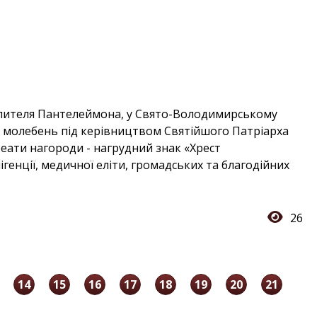
 Цілителя Пантелеймона, у Свято-Володимирському
 молебень під керівництвом Святійшого Патріарха
ауреати нагороди - нагрудний знак «Хрест
генції, медичної еліти, громадських та благодійних
26
14
15
16
17
18
19
20
21