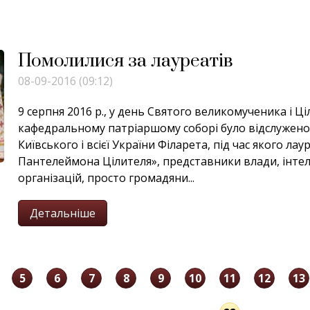
Помолилися за лауреатів
08-09-2016 (09:12)
9 серпня 2016 р., у день Святого великомученика і
кафедральному патріаршому соборі було відслужено
Київського і всієї України Філарета, під час якого л
Пантелеймона Цілителя», представники влади, інтелі
організацій, просто громадяни...
Детальніше
5
6
7
8
9
10
11
12
13