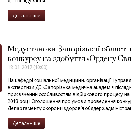
до наслідування.
Детальніше
Медустанови Запорізької області
конкурсу на здобуття «Ордену Св
18-01-2017 (10:00)
На кафедрі соціальної медицини, організації і упра
експертизи ДЗ «Запорізька медична академія післяди
присвячений особливостям відбіркового процесу на
2018 році. Оголошення про умови проведення конкурс
Департаменту охорони здоров’я облдержадміністрації
Детальніше